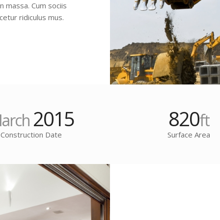
an massa. Cum sociis
etur ridiculus mus.
2015
820
arch
ft
Construction Date
Surface Area