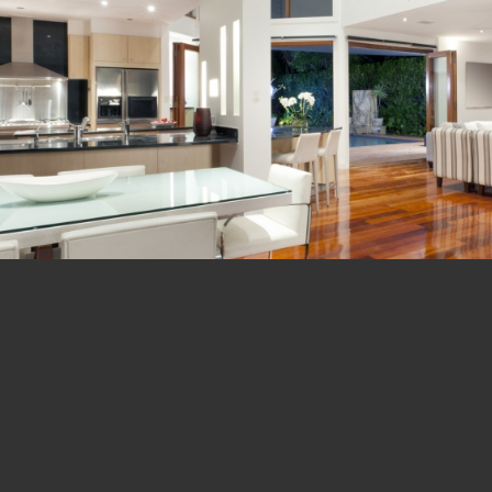
&
Light
Shadow