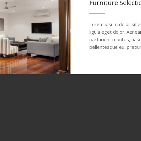
Furniture Selecti
Lorem ipsum dolor sit 
ligula eget dolor. Aene
parturient montes, nasce
pellentesque eu, pretiu