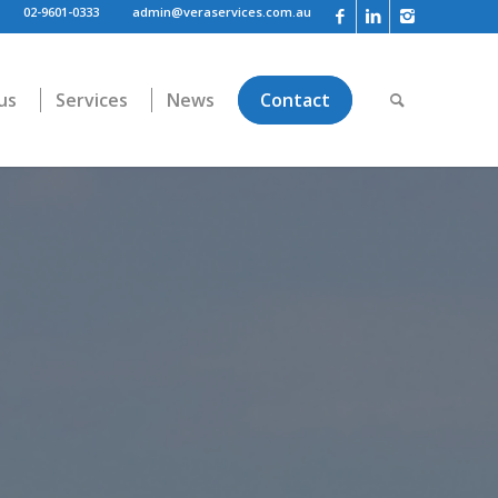
02-9601-0333
admin@veraservices.com.au
us
Services
News
Contact