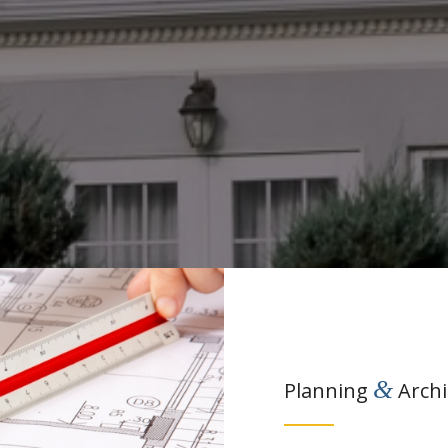
&
Planning
Archi