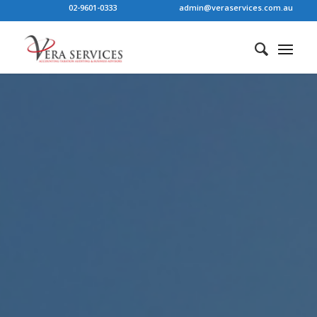
02-9601-0333
admin@veraservices.com.au